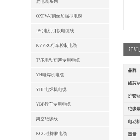
扁电缆系列
QXFW-J钢丝加强型电缆
JBQ电机引接电缆线
KVVRC行车控制电缆
详细
TVR电动葫芦专用电缆
品牌
YH电焊机电缆
线芯
YHF电焊机电缆
护套
YBF行车专用电缆
绝缘
架空绝缘线
电动
KGG硅橡胶电缆
重量