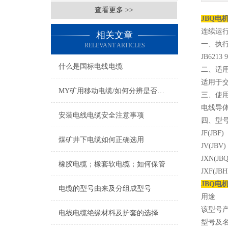
查看更多 >>
JBQ电机
连续运行
相关文章
一、执
RELEVANT ARTICLES
JB6213 
什么是国标电线电缆
二、适
适用于交
MY矿用移动电缆/如何分辨是否国标标准
三、使
电线导
安装电线电缆安全注意事项
四、型
JF(J
煤矿井下电缆如何正确选用
JV(J
JXN(
橡胶电缆；橡套软电缆；如何保管
JXF(
JBQ电机
电缆的型号由来及分组成型号
用途
该型号
电线电缆绝缘材料及护套的选择
型号及