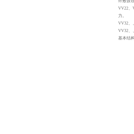
许敷设在
VV22
力。
VV32
VV32
基本结