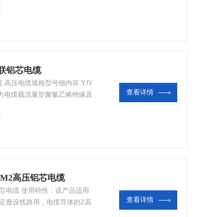
交联铝芯电缆
缆 高压电缆规格型号细内容:YJV
查看详情
烯绝缘电力电缆载流量型聚氯乙烯绝缘及
0MM2高压铝芯电缆
高压铝芯电缆 使用特性：该产品适用
查看详情
固定廒设线路用，电缆导体的Z高
过5S），电缆导体Z高温度不超