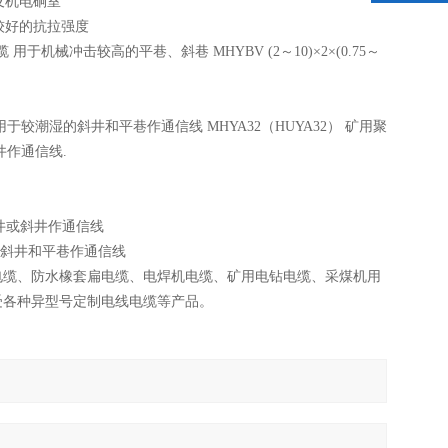
及机电硐室
有较好的抗拉强度
机械冲击较高的平巷、斜巷 MHYBV (2～10)×2×(0.75～
于较潮湿的斜井和平巷作通信线 MHYA32（HUYA32） 矿用聚
作通信线.
矿竖井或斜井作通信线
于斜井和平巷作通信线
电缆、防水橡套扁电缆、电焊机电缆、矿用电钻电缆、采煤机用
受各种异型号定制电线电缆等产品。