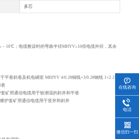
多芯
≥－10℃；电缆敷设时的弯曲半径MHYV≥10倍电缆外径，其余
平巷斜巷及机电硐室 MHJYV 4/0.28铜线+3/0.28钢线 1×2 2×2
斜巷
在线咨询
结层聚氯乙烯护套矿用通信电缆用于较潮湿的斜井和平巷
铠装聚氯乙烯护套矿用通信电缆用于竖井和斜井
电话
微信扫一扫