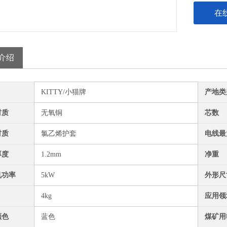
在
介绍
KITTY/小猫牌
产地类
材质
无氧铜
芯数
材质
氯乙烯护套
电线最
厚度
1.2mm
净重
机功率
5kW
外形尺
4kg
应用领
颜色
蓝色
煤矿用