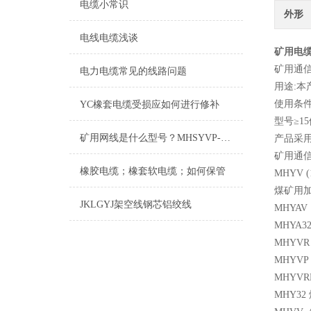
电缆小常识
外形
电线电缆浅谈
矿用电缆
矿用通
电力电缆常见的线路问题
用途:
使用条件
YC橡套电缆受损应如何进行修补
型号≥1
矿用网线是什么型号？MHSYVP-5矿用网线型号
产品采用标
矿用通
橡胶电缆；橡套软电缆；如何保管
MHYV 
煤矿用
JKLGYJ架空线钢芯铝绞线
MHYAV
MHYA
MHYV
MHYV
MHYV
MHY3