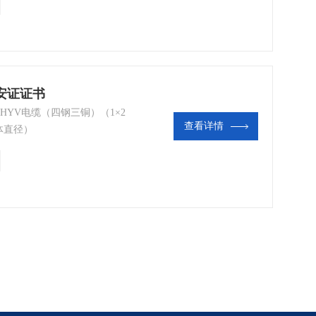
煤安证证书
MHYV电缆（四钢三铜）（1×2
查看详情
（导体直径）