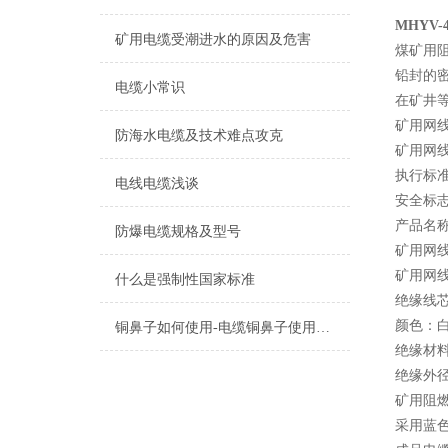
MHYV-
矿用电缆受潮进水的原因及危害
煤矿用
铅封的
电缆小常识
在矿井
矿用网
防海水电缆及技术难点攻克
矿用网
执行标准：M
电线电缆浅谈
安全标志编
产品名
防爆电缆规格及型号
矿用网线型
矿用网
什么是强制性国家标准
绝缘线芯
颜色：
铜鼻子如何使用-电缆铜鼻子使用操作
绝缘材
绝缘外径：
矿用阻
采用蓝