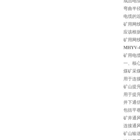
成品电缆直
弯曲半
电缆的近
矿用网
应该根
矿用网
MHYV-
矿用电
一、核
‌煤矿采
用于连
矿山提升
用于提
井下通信
包括平巷
矿井通风
连接通
矿山输送