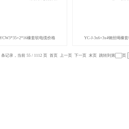
YCW3*35+2*16橡套软电缆价格
YC-J-3x6+3x4钢丝绳
0 条记录，当前 55 / 1112 页
首页
上一页
下一页
末页
跳转到第
页